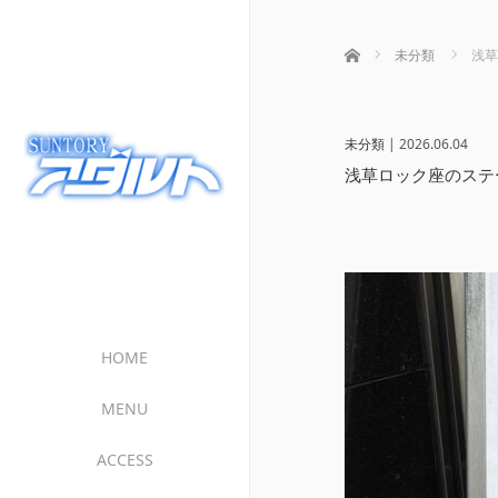
ホーム
未分類
浅草
未分類
|
2026.06.04
浅草ロック座のステ
HOME
MENU
ACCESS