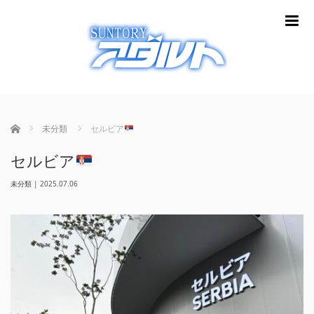
m
ホーム
未分類
セルビア
セルビア
未分類
|
2025.07.06