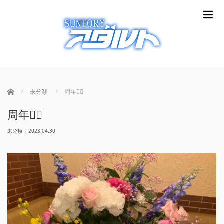
m
ホーム
未分類
周年🙇‍♀️
周年🙇‍♀️
未分類
|
2023.04.30