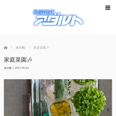
m
ホーム
未分類
家庭菜園🎶
家庭菜園🎶
未分類
|
2021.05.02