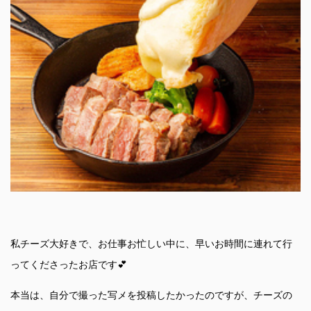
私チーズ大好きで、お仕事お忙しい中に、早いお時間に連れて行
ってくださったお店です💕
本当は、自分で撮った写メを投稿したかったのですが、チーズの