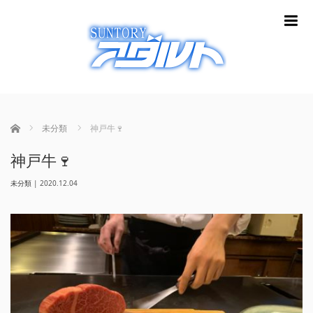
m
ホーム
未分類
神戸牛🍷
神戸牛🍷
未分類
|
2020.12.04