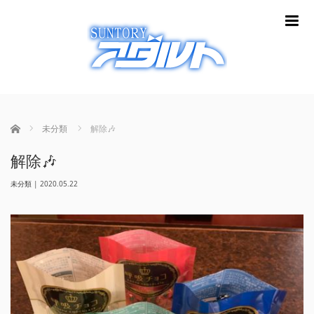
m
ホーム
未分類
解除🎶
解除🎶
未分類
|
2020.05.22